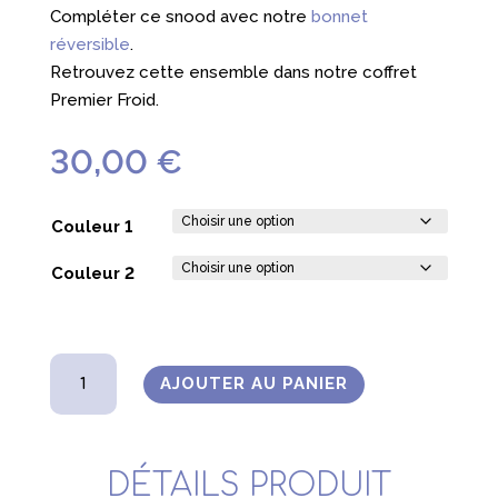
Compléter ce snood avec notre
bonnet
réversible
.
Retrouvez cette ensemble dans notre coffret
Premier Froid.
30,00
€
Couleur 1
Couleur 2
quantité
AJOUTER AU PANIER
de
Snood
réversible
DÉTAILS PRODUIT