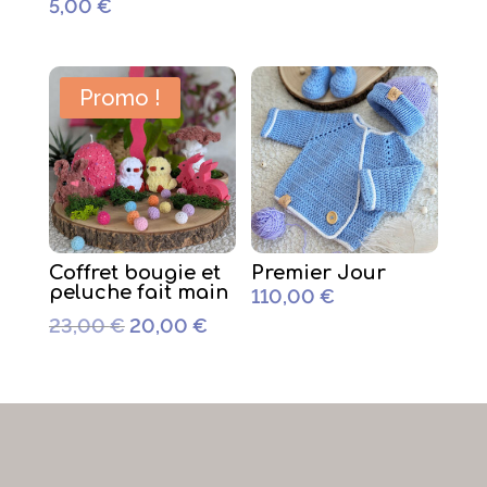
5,00
€
Promo !
Coffret bougie et
Premier Jour
peluche fait main
110,00
€
Le
Le
23,00
€
20,00
€
prix
prix
initial
actuel
était :
est :
23,00 €.
20,00 €.