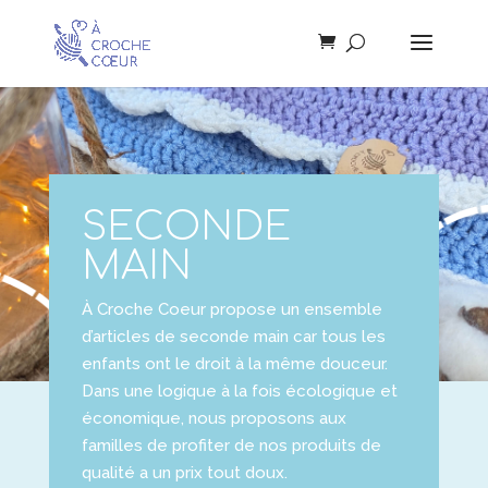
SECONDE
MAIN
À Croche Coeur propose un ensemble
d’articles de seconde main car tous les
enfants ont le droit à la même douceur.
Dans une logique à la fois écologique et
économique, nous proposons aux
familles de profiter de nos produits de
qualité a un prix tout doux.