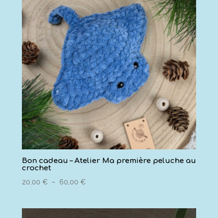
Bon cadeau – Atelier Ma première peluche au
crochet
Plage
20,00
€
–
60,00
€
de
prix :