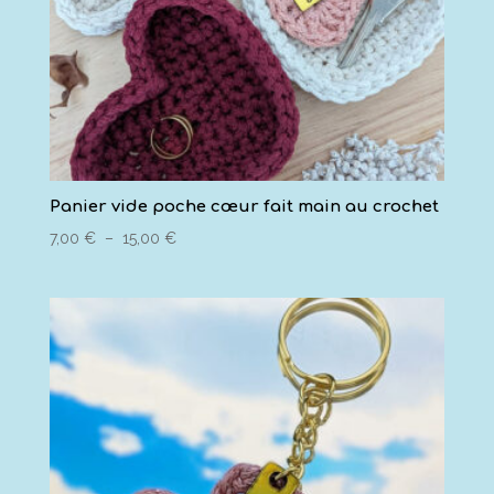
Panier vide poche cœur fait main au crochet
Plage
7,00
€
–
15,00
€
de
prix :
7,00 €
à
15,00 €