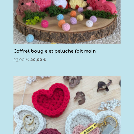
Coffret bougie et peluche fait main
Le
Le
23,00
€
20,00
€
prix
prix
initial
actuel
était :
est :
23,00 €.
20,00 €.