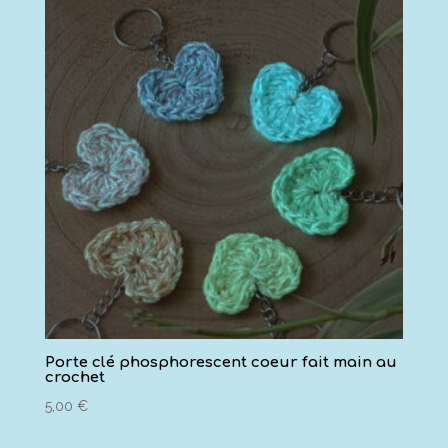
20,00 €
à
60,00 €
Porte clé phosphorescent coeur fait main au
crochet
5,00
€