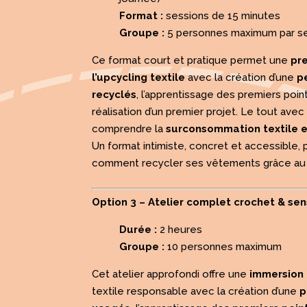
Format :
sessions de 15 minutes
Groupe :
5 personnes maximum par s
Ce format court et pratique permet une
pr
l’upcycling textile
avec la création d’une
p
recyclés
, l’apprentissage des premiers poin
réalisation d’un premier projet. Le tout avec
comprendre la
surconsommation textile e
Un format intimiste, concret et accessible, 
comment recycler ses vêtements grâce au 
Option 3 – Atelier complet crochet & sens
Durée :
2 heures
Groupe :
10 personnes maximum
Cet atelier approfondi offre une
immersion
textile responsable avec la création d’une
p