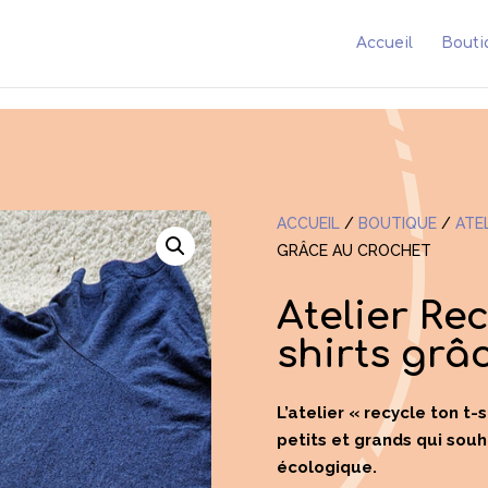
Accueil
Bouti
ACCUEIL
/
BOUTIQUE
/
ATE
GRÂCE AU CROCHET
Atelier Re
shirts grâ
L’atelier « recycle ton t-
petits et grands qui souha
écologique.