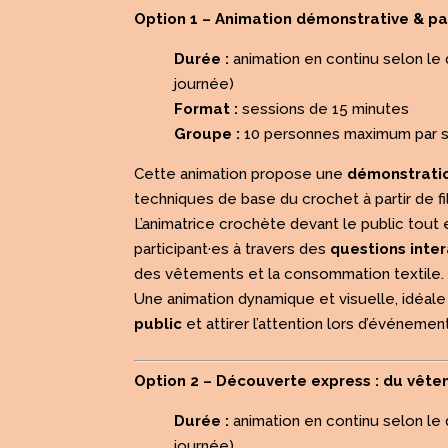
Option 1 – Animation démonstrative & pa
Durée :
animation en continu selon le 
journée)
Format :
sessions de 15 minutes
Groupe :
10 personnes maximum par 
Cette animation propose une
démonstratio
techniques de base du crochet à partir de fil
L’animatrice crochète devant le public tout
participant·es à travers des
questions inter
des vêtements et la consommation textile.
Une animation dynamique et visuelle, idéal
public
et attirer l’attention lors d’événemen
Option 2 – Découverte express : du vête
Durée :
animation en continu selon le 
journée)