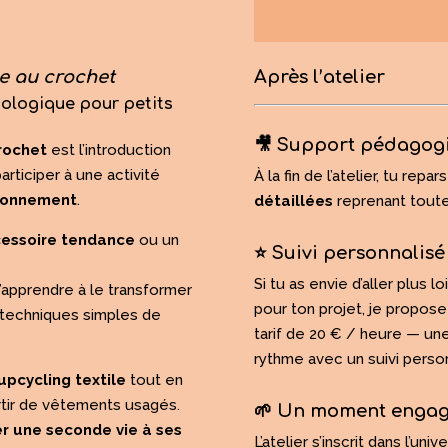
ce au crochet
Après l’atelier
écologique pour petits
🎥 Support pédagog
rochet
est l’introduction
articiper à une activité
À la fin de l’atelier, tu repa
ironnement
.
détaillées
reprenant tout
cessoire tendance
ou un
⭐ Suivi personnalisé
Si tu as envie d’aller plus
d’apprendre à le transformer
pour ton projet, je propos
s techniques simples de
tarif de 20 € / heure — un
rythme avec un suivi person
upcycling textile
tout en
rtir de vêtements usagés.
🌱 Un moment engagé
r une seconde vie à ses
L’atelier s’inscrit dans l’