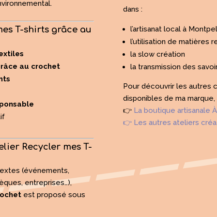
nvironnemental.
dans :
l’artisanat local à Montpel
 mes T-shirts grâce au
l’utilisation de matières
extiles
la slow création
râce au crochet
la transmission des savoir
nts
Pour découvrir les autres 
disponibles de ma marque, n’
sponsable
👉
La boutique artisanale
if
👉 Les autres ateliers créa
telier Recycler mes T-
ontextes (événements,
èques, entreprises…),
rochet
est proposé sous