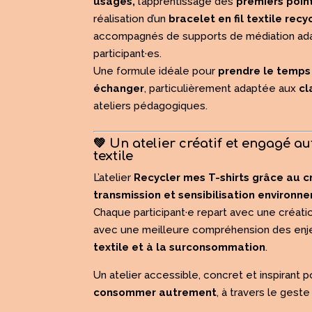
usagés,
l’apprentissage des
premiers poin
réalisation d’un
bracelet en fil textile rec
accompagnés de supports de médiation ada
participant·es.
Une formule idéale pour
prendre le temps
échanger
, particulièrement adaptée aux
cl
ateliers pédagogiques.
💚 Un atelier créatif et engagé a
textile
L’atelier
Recycler mes T-shirts grâce au c
transmission et sensibilisation environn
Chaque participant·e repart avec une créatio
avec une meilleure compréhension des enje
textile et à la surconsommation
.
Un atelier accessible, concret et inspirant 
consommer autrement
, à travers le geste 