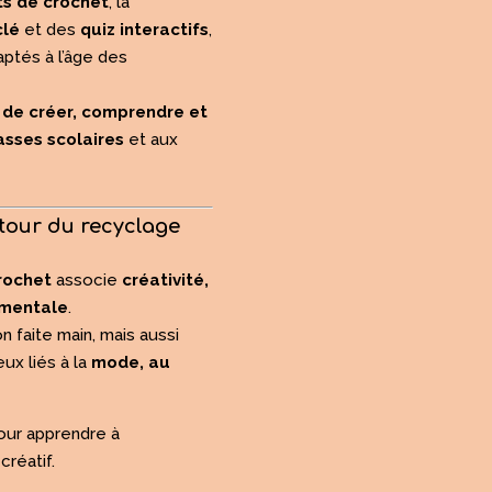
ts de crochet
, la
yclé
et des
quiz interactifs
,
ptés à l’âge des
 de créer, comprendre et
asses scolaires
et aux
utour du recyclage
rochet
associe
créativité,
ementale
.
n faite main, mais aussi
ux liés à la
mode, au
pour apprendre à
créatif.