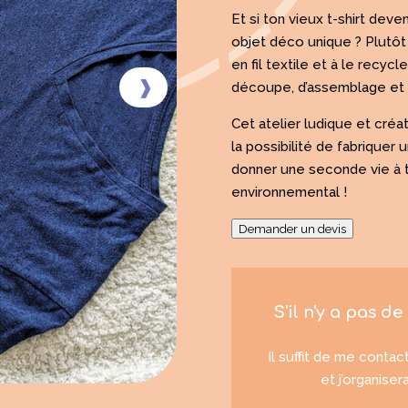
Et si ton vieux t-shirt dev
objet déco unique ? Plutôt 
en fil textile et à le recy
découpe, d’assemblage et 
Cet atelier ludique et créatif
la possibilité de fabriquer
donner une seconde vie à 
environnemental !
Demander un devis
S'il n'y a pas d
Il suffit de me contac
et j’organise