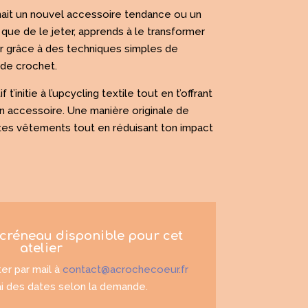
enait un nouvel accessoire tendance ou un
que de le jeter, apprends à le transformer
cler grâce à des techniques simples de
de crochet.
 t’initie à l’upcycling textile tout en t’offrant
 un accessoire. Une manière originale de
tes vêtements tout en réduisant ton impact
e créneau disponible pour cet
atelier
ter par mail à
contact@acrochecoeur.fr
rai des dates selon la demande.