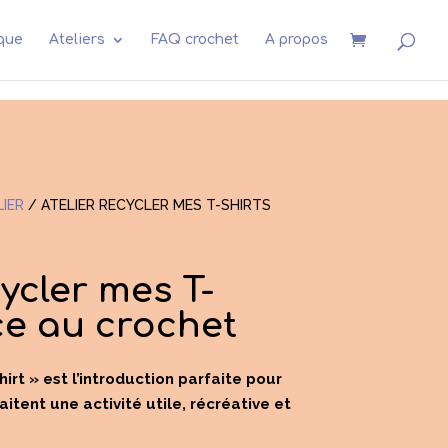
que
Ateliers
FAQ crochet
A propos
LIER
/
ATELIER RECYCLER MES T-SHIRTS
cycler mes T-
ce au crochet
shirt » est l’introduction parfaite pour
itent une activité utile, récréative et