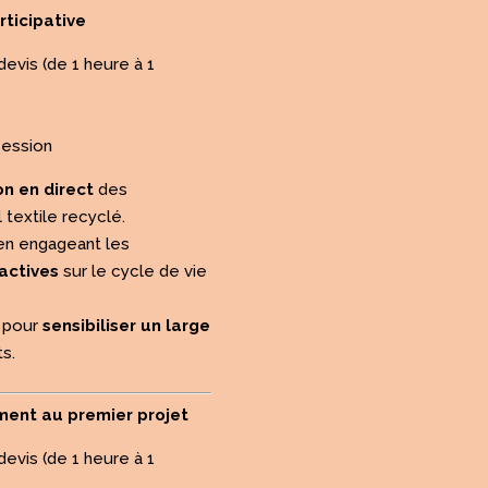
rticipative
devis (de 1 heure à 1
session
n en direct
des
 textile recyclé.
 en engageant les
actives
sur le cycle de vie
e pour
sensibiliser un large
ts.
ment au premier projet
devis (de 1 heure à 1