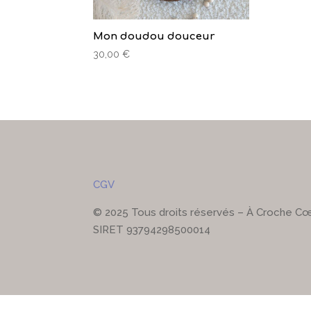
Mon doudou douceur
30,00
€
CGV
© 2025 Tous droits réservés – À Croche C
SIRET 93794298500014