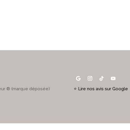
œur ® (marque déposée)
⭐ Lire nos avis sur Google