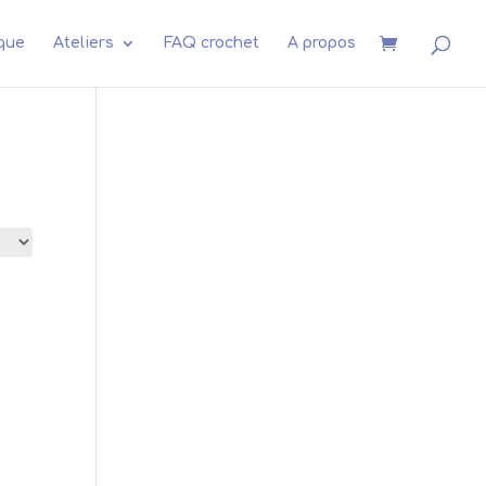
que
Ateliers
FAQ crochet
A propos